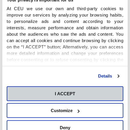
At CEU we use our own and third-party cookies to
improve our services by analyzing your browsing habits,
to personalize ads and content according to your
interests, measure performance and obtain information
about the audiences who saw the ads and content. You
can accept all cookies and continue browsing by clicking
on the “I ACCEPT” button; Alternatively, you can access
more detailed information and change your preferences
¿Cómo actúa CUÍDAME?
before consenting or to refuse consenting by clicking the
"Personalize" button. For more information you can visit
Integra dos líneas de acción:
our
Cookies Policy
.
Details
Talleres AFSEX
: Programa de educación
afectivo-sexual desde 4º de primaria a 2º de
bachillerato. Se fundamenta en una
I ACCEPT
antropología cristiana y respeta el desarrollo
evolutivo armónico de cada etapa educativa.
A su vez, permite a los alumnos conocerse,
Customize
valorarse y cuidar al otro.
Talleres I.N.A. (Identificar, decir No, pedir
Deny
Ayuda)
: Programa de prevención frente a la