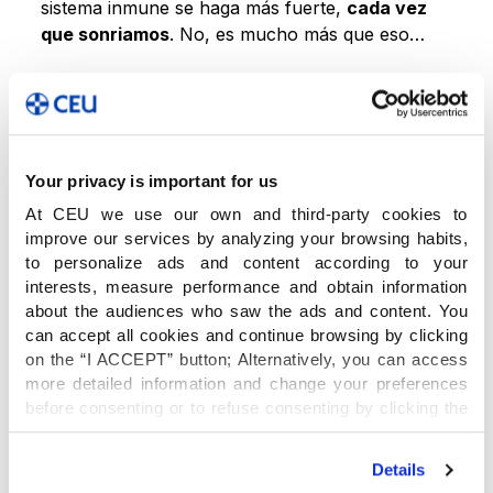
sistema inmune se haga más fuerte,
cada vez
que sonriamos
. No, es mucho más que eso…
La verdadera felicidad implica coraje, esfuerzo y
un profundo buceo en nuestra psicobiografía.
Comprende
conectar nuestras habilidades
,
Your privacy is important for us
nuestro ser y sentir, con nuestra misión vital
particular. Significa llegar mucho más allá de
At CEU we use our own and third-party cookies to
nosotros mismos, trascendiéndonos: entraña
improve our services by analyzing your browsing habits,
aportar valor a la sociedad, ayudándola a
to personalize ads and content according to your
interests, measure performance and obtain information
crecer, aunque sólo sea una micra más.
about the audiences who saw the ads and content. You
can accept all cookies and continue browsing by clicking
Para llegar a ser verdaderamente felices
on the “I ACCEPT” button; Alternatively, you can access
more detailed information and change your preferences
debemos ser lo más parecidos a entregados
before consenting or to refuse consenting by clicking the
jardineros que riegan, a diario, las semillas de las
"Personalize" button. For more information you can visit
emociones y
los afectos positivos
para que
our
Cookies Policy
.
echen raíces sanas y fuertes. De esos que no
Details
descuidan los rastrojos y las malas hierbas,