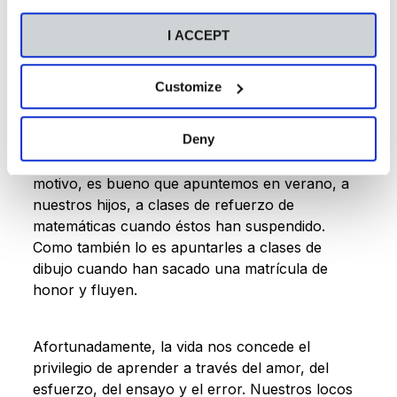
gestionándolos diligentemente, para que no
I ACCEPT
afeen nuestro jardín vital. Sin negarlos.
Customize
Porque conviene saber que es urgente
trabajar
en nuestras carencias
para sentirnos dichosos.
Deny
Como también lo es, y mucho más aún, poner
foco en nuestras virtudes y fortalezas. Por este
motivo, es bueno que apuntemos en verano, a
nuestros hijos, a clases de refuerzo de
matemáticas cuando éstos han suspendido.
Como también lo es apuntarles a clases de
dibujo cuando han sacado una matrícula de
honor y fluyen.
Afortunadamente, la vida nos concede el
privilegio de aprender a través del amor, del
esfuerzo, del ensayo y el error. Nuestros locos