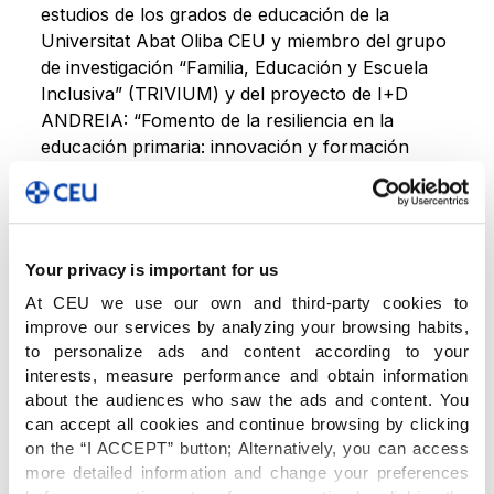
estudios de los grados de educación de la
Universitat Abat Oliba CEU y miembro del grupo
de investigación “Familia, Educación y Escuela
Inclusiva” (TRIVIUM) y del proyecto de I+D
ANDREIA: “Fomento de la resiliencia en la
educación primaria: innovación y formación
continua del profesorado”, analiza en Crónica
Global las posibles causas y las potenciales
medidas para hacer frente a un reto educativo
urgente: los bajos niveles de comprensión
Your privacy is important for us
lectora.
At CEU we use our own and third-party cookies to
improve our services by analyzing your browsing habits,
Comprensión lectora
to personalize ads and content according to your
interests, measure performance and obtain information
about the audiences who saw the ads and content. You
De acuerdo con diversos expertos, uno de los
can accept all cookies and continue browsing by clicking
posibles motivos podría ser un
uso abusivo de
on the “I ACCEPT” button; Alternatively, you can access
pantallas
y tecnologías en el aula. En este
more detailed information and change your preferences
sentido, Barbero cree que la tecnología es