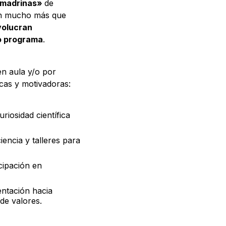
 «madrinas»
de
 son mucho más que
volucran
o programa​
.
n aula y/o por
cas y motivadoras:
riosidad científica
iencia y talleres para
cipación en
entación hacia
 valores.​​