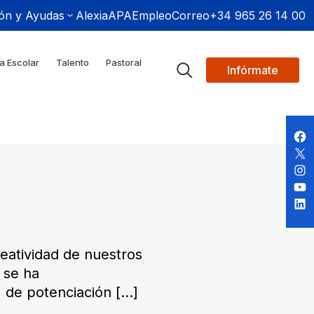
ón y Ayudas
Alexia
APA
Empleo
Correo
+34 965 26 14 00
a Escolar
Talento
Pastoral
Infórmate
reatividad de nuestros
 se ha
, de potenciación
[…]