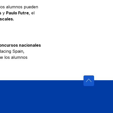
 los alumnos pueden
s
y
Paulo Futre
, el
scales.
oncursos nacionales
acing Spain,
ue los alumnos