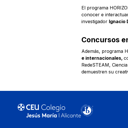
El programa HORIZON
conocer e interactua
investigador
Ignacio 
Concursos​
e
Además, programa HO
e internacionales,
c
RedeSTEAM, Ciencia 
demuestren su creativ