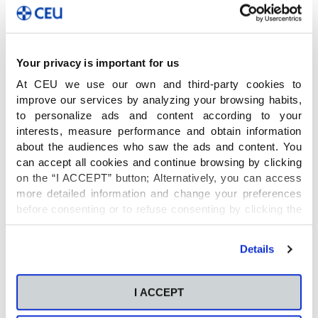
aplicación web muy asequible para aprender a
crear e imprimir modelos en 3D.
Your privacy is important for us
El objetivo de utilizar en las aulas este programa
online y gratuito es que los alumnos se sumerjan
At CEU we use our own and third-party cookies to
improve our services by analyzing your browsing habits,
en el mundo del diseño en 3D de una forma
to personalize ads and content according to your
atractiva y sencilla. Con pocas horas de uso
interests, measure performance and obtain information
notarán que manejan los conceptos básicos y
about the audiences who saw the ads and content. You
que alcanzan destrezas muy interesantes.
can accept all cookies and continue browsing by clicking
on the “I ACCEPT” button; Alternatively, you can access
more detailed information and change your preferences
Con esta actividad conseguimos potenciar el
before consenting or to refuse consenting by clicking the
aprendizaje del alumnado de una forma
"Personalize" button. For more information you can visit
divertida, imaginativa y muy creativa, al tiempo
our
Cookies Policy
.
que estimulamos sus competencias STEAM. Este
Details
tipo de trabajos ejemplifica muy bien el concepto
de
«aprender haciendo».
I ACCEPT