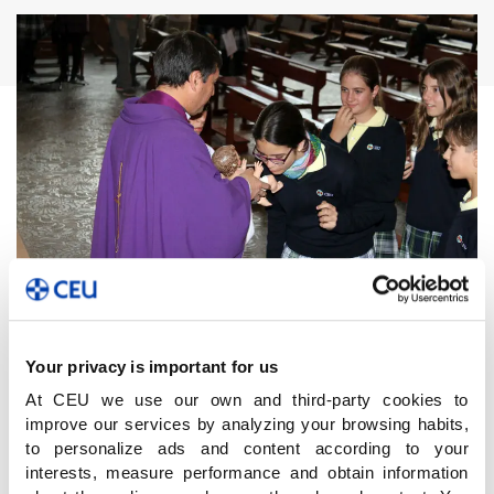
Los alumnos de la ESO y Educación Especial
hemos celebrado hoy la Eucaristía de Navidad.
Your privacy is important for us
Participamos en las lecturas y peticiones y
At CEU we use our own and third-party cookies to
besamos, uno a uno, la imagen del Niño Jesús.
improve our services by analyzing your browsing habits,
Esta Misa es una inspiración para que seamos
to personalize ads and content according to your
los mejores propagadores del mensaje de la
interests, measure performance and obtain information
Navidad.