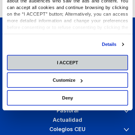
about the audiences who saw the ads and content. You
can accept all cookies and continue browsing by clicking
on the “I ACCEPT” button; Alternatively, you can access
more detailed information and change your preferences
before consenting or to refuse consenting by clicking the
"Personalize" button. For more information you can visit
our
Cookies Policy
.
Details
I ACCEPT
Conócenos
Etapas educativas
Customize
Internacional
Programas Vida Escolar
Deny
Talento
Pastoral
Actualidad
Colegios CEU