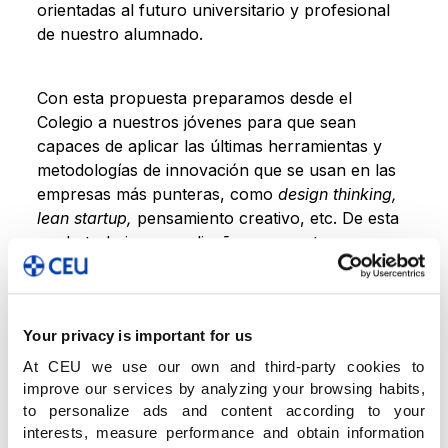
orientadas al futuro universitario y profesional
de nuestro alumnado.
Con esta propuesta preparamos desde el
Colegio a nuestros jóvenes para que sean
capaces de aplicar las últimas herramientas y
metodologías de innovación que se usan en las
empresas más punteras, como
design thinking,
lean startup,
pensamiento creativo, etc. De esta
modo trabajan para diseñar respuestas para
retos reales, con su enfoque creativo y valiente.
Sin duda, el CIUD es un programa que supera la
Your privacy is important for us
oferta que existe hasta ahora, porque
los
At CEU we use our own and third-party cookies to
participantes pasan de ser observadores a
improve our services by analyzing your browsing habits,
convertirse en verdaderos agentes de la
to personalize ads and content according to your
transformación
. Es sin duda una oportunidad
interests, measure performance and obtain information