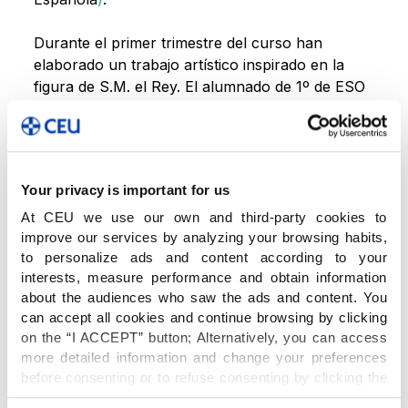
Durante el primer trimestre del curso han
elaborado un trabajo artístico inspirado en la
figura de S.M. el Rey. El alumnado de 1º de ESO
participó en la modalidad analógica y el de 2º de
ESO en la digital. Nos es grato comunicaros que
nuestras alumnas
Helena González Lorenzo
de
1º ESO y
Zhenze Xue Jiang
de 2º ESO han
Your privacy is important for us
quedado finalistas en la Comunidad Valenciana y
por ello se les ha entregado un diploma y un
At CEU we use our own and third-party cookies to
improve our services by analyzing your browsing habits,
premio. Este es el link con todos los proyectos.
to personalize ads and content according to your
¡Nuestra más sincera enhorabuena!
interests, measure performance and obtain information
about the audiences who saw the ads and content. You
can accept all cookies and continue browsing by clicking
El concurso, patrocinado por la Fundación
on the “I ACCEPT” button; Alternatively, you can access
Orange y con la activa participación de las
more detailed information and change your preferences
Consejerías de Educación de las Comunidades
before consenting or to refuse consenting by clicking the
Autónomas, está dirigido a estudiantes de 3º, 4º,
"Personalize" button. For more information you can visit
5º y 6º de Educación Primaria y de 1º y 2º de