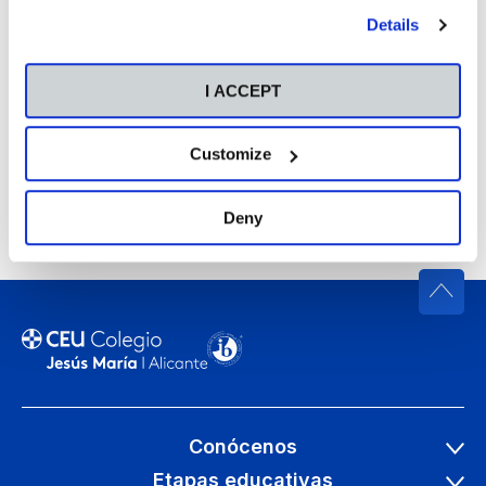
our
Cookies Policy
.
ESO de colegios de toda España. En cada edición
Details
se seleccionan entre 30 y 40 finalistas, que
posteriormente formarán parte de una
I ACCEPT
exposición abierta al público. Es entonces
cuando se hace entrega de los regalos y de los
diplomas que les acreditan como finalistas.
Customize
Finalmente, el jurado hace público el nombre del
alumno ganador en cada Comunidad Autónoma.
Deny
Conócenos
Etapas educativas