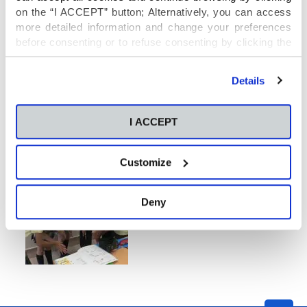
on the “I ACCEPT” button; Alternatively, you can access
more detailed information and change your preferences
before consenting or to refuse consenting by clicking the
"Personalize" button. For more information you can visit
our
Cookies Policy
.
Details
I ACCEPT
Customize
Deny