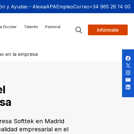
ón y Ayudas
Alexia
APA
Empleo
Correo
+34 965 26 14 00
a Escolar
Talento
Pastoral
Infórmate
no en la empresa
el
sa
presa Softtek en Madrid
alidad empresarial en el