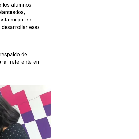
ue los alumnos
planteados,
justa mejor en
a desarrollar esas
respaldo de
ora
, referente en