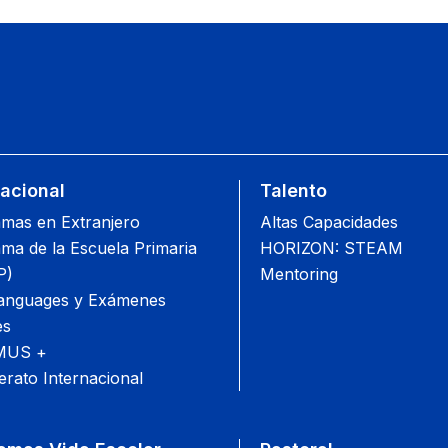
nacional
Talento
mas en Extranjero
Altas Capacidades
ma de la Escuela Primaria
HORIZON: STEAM
P)
Mentoring
anguages y Exámenes
es
MUS +
erato Internacional