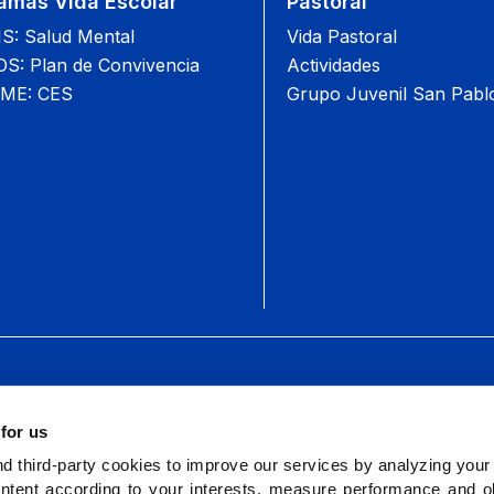
amas Vida Escolar
Pastoral
: Salud Mental
Vida Pastoral
: Plan de Convivencia
Actividades
ME: CES
Grupo Juvenil San Pabl
Call
 for us
 third-party cookies to improve our services by analyzing your
ntent according to your interests, measure performance and ob