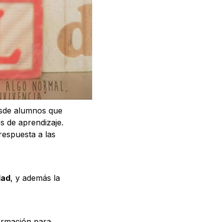
desde alumnos que
s de aprendizaje.
respuesta a las
dad
, y además la
ormación para