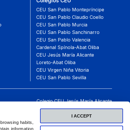
Colegios CEU
CEU San Pablo Montepríncipe
CEU San Pablo Claudio Coello
o
CEU San Pablo Murcia
CEU San Pablo Sanchinarro
CEU San Pablo Valencia
Cardenal Spínola-Abat Oliba
CEU Jesús María Alicante
Loreto-Abat Oliba
CEU Virgen Niña Vitoria
CEU San Pablo Sevilla
Colegio CEU Jesús María Alicante
e Deportista Alejandra Quereda, 15, 03016 Alicante.
Teléfono: 965 26 14 00
I ACCEPT
2026 © Fundación Universitaria San Pablo CEU.
 browsing habits,
Todos los derechos reservados
.
tain information