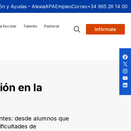
ón y Ayudas
Alexia
APA
Empleo
Correo
+34 965 26 14 00
a Escolar
Talento
Pastoral
Infórmate
ón en la
rentes: desde alumnos que
ficultades de