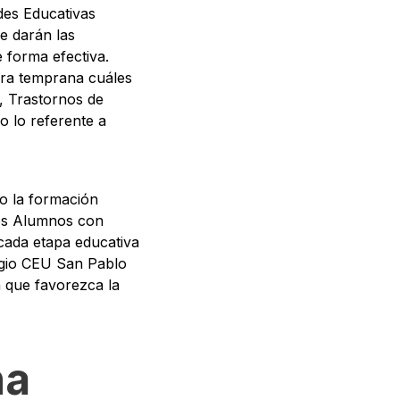
des Educativas
e darán las
e forma efectiva.
era temprana cuáles
, Trastornos de
o lo referente a
do la formación
los Alumnos con
cada etapa educativa
legio CEU San Pablo
n que favorezca la
na