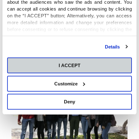
about the audiences who saw the ads and content. You
can accept all cookies and continue browsing by clicking
on the “I ACCEPT” button; Alternatively, you can access
more detailed information and change your preferences
before consenting or to refuse consenting by clicking the
"Personalize" button. For more information you can visit
our
Cookies Policy
.
Details
I ACCEPT
Customize
Deny