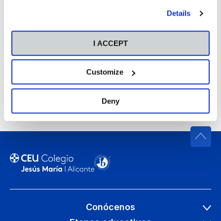
our
Cookies Policy
.
Details
I ACCEPT
Customize
Deny
Conócenos