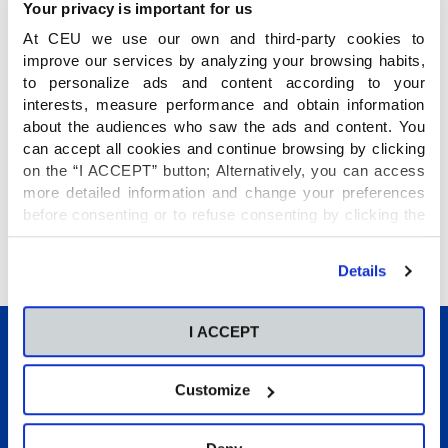
Your privacy is important for us
At CEU we use our own and third-party cookies to
Los grupos de Júniors y Pioneros, según su
improve our services by analyzing your browsing habits,
etapa, recibieron, tras la Eucaristía, los colores
to personalize ads and content according to your
de una pañoleta que deberá acompañarles a lo
interests, measure performance and obtain information
largo de toda su andadura en el Club. Cada color
about the audiences who saw the ads and content. You
can accept all cookies and continue browsing by clicking
representa uno de los valores del Club: unidad,
on the “I ACCEPT” button; Alternatively, you can access
bondad, fortaleza y esperanza.
more detailed information and change your preferences
before consenting or to refuse consenting by clicking the
"Personalize" button. For more information you can visit
our
Cookies Policy
.
Details
I ACCEPT
Customize