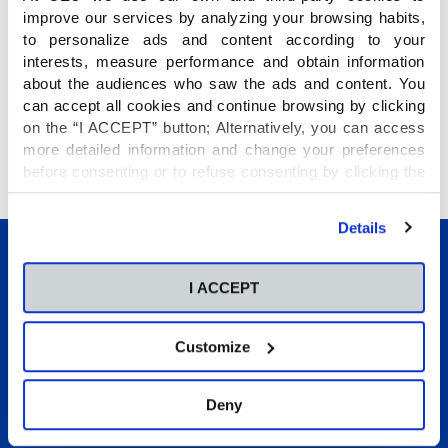
improve our services by analyzing your browsing habits,
to personalize ads and content according to your
interests, measure performance and obtain information
about the audiences who saw the ads and content. You
can accept all cookies and continue browsing by clicking
on the “I ACCEPT” button; Alternatively, you can access
more detailed information and change your preferences
before consenting or to refuse consenting by clicking the
"Personalize" button. For more information you can visit
our
Cookies Policy
.
Details
I ACCEPT
Customize
Conócenos
Etapas educativas
Deny
Internacional