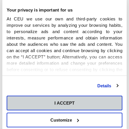
de San Pablo.
Eucaristía del Miércoles de Ceniza.
Your privacy is important for us
Procesión y Eucaristía de domingo de
At CEU we use our own and third-party cookies to
Ramos.
improve our services by analyzing your browsing habits,
to personalize ads and content according to your
Día de los abuelos, para festejar junto a los
interests, measure performance and obtain information
abuelos del alumnado de Infantil.
about the audiences who saw the ads and content. You
Festival de Navidad, para familias de
can accept all cookies and continue browsing by clicking
Educación Infantil.
on the “I ACCEPT” button; Alternatively, you can access
Festival de Villancicos, para familias de
more detailed information and change your preferences
Primaria.
before consenting or to refuse consenting by clicking the
Día de la Familia, para todas las familias.
"Personalize" button. For more information you can visit
our
Cookies Policy
.
Details
Muchas de estas actividades son propuestas y
gestionadas por el departamento de
Pastoral, integrado por un equipo de docentes
I ACCEPT
de todas las etapas que, junto a padres,
catequistas y los capellanes del Colegio, se
Customize
encargan sobre todo de la preparación de las
catequesis.