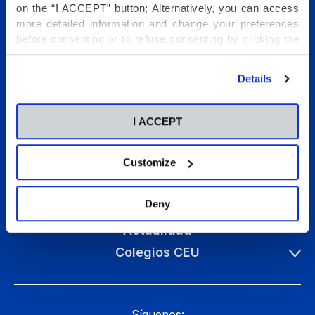
on the “I ACCEPT” button; Alternatively, you can access
more detailed information and change your preferences
before consenting or to refuse consenting by clicking the
"Personalize" button. For more information you can visit
our
Cookies Policy
.
Details
Conócenos
Etapas educativas
I ACCEPT
Internacional
Customize
Programas Vida Escolar
Talento
Deny
Pastoral
Actualidad
Colegios CEU
Síguenos: