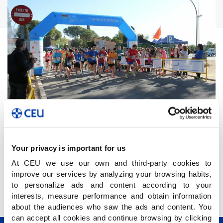
Ayer, 29 de abril, celebramos la V Carrera
Solidaria. Muchas gracias a todos los
Your privacy is important for us
participantes de las distintas categorías. Lo
At CEU we use our own and third-party cookies to
recaudado a través de las inscripciones será
improve our services by analyzing your browsing habits,
donado, íntegramente a Cáritas Diocesana.
to personalize ads and content according to your
interests, measure performance and obtain information
about the audiences who saw the ads and content. You
can accept all cookies and continue browsing by clicking