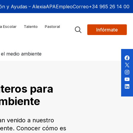
ón y Ayudas
Alexia
APA
Empleo
Correo
+34 965 26 14 00
a Escolar
Talento
Pastoral
Infórmate
r el medio ambiente
iteros para
ambiente
an venido a nuestro
biente. Conocer cómo es