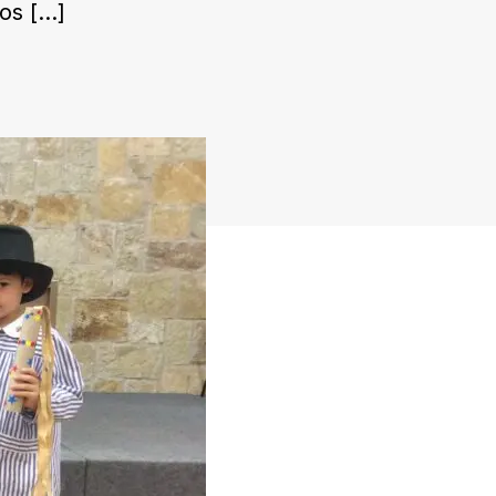
los
[…]