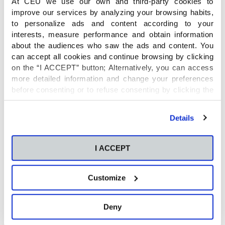
At CEU we use our own and third-party cookies to
improve our services by analyzing your browsing habits,
to personalize ads and content according to your
interests, measure performance and obtain information
about the audiences who saw the ads and content. You
can accept all cookies and continue browsing by clicking
on the “I ACCEPT” button; Alternatively, you can access
more detailed information and change your preferences
before consenting or to refuse consenting by clicking the
"Personalize" button. For more information you can visit
our
Cookies Policy
.
Details
I ACCEPT
Customize
Deny