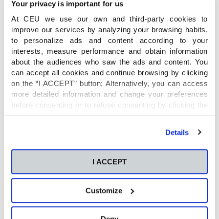
Your privacy is important for us
El programa cuenta con los ángeles
At CEU we use our own and third-party cookies to
guardianes y los mentores
, dos figuras que
improve our services by analyzing your browsing habits,
sirven al alumnado para intervenir en las
to personalize ads and content according to your
situaciones más delicadas. A esto se suma una
interests, measure performance and obtain information
medición continua preventiva del nivel de
about the audiences who saw the ads and content. You
violencia en las aulas
, sin duda la mejor manera
can accept all cookies and continue browsing by clicking
de evitarla.
on the “I ACCEPT” button; Alternatively, you can access
more detailed information and change your preferences
before consenting or to refuse consenting by clicking the
Estos son los seis principios del programa AVE:
"Personalize" button. For more information you can visit
our
Cookies Policy
.
Details
Crear
una cultura de atención y rechazo al
acoso
y la violencia.
I ACCEPT
Favorecer la
participación activa y el
protagonismo de los alumnos
como
garantes de la aplicación del programa.
Customize
Aportar a los centros educativos de las
herramientas necesarias para
anticipar y
Deny