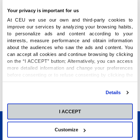
hacerlo a través de varios juegos, un cuento,
una marioneta… todo para ayudarles a
Your privacy is important for us
comprender el uso de la Biblioteca y a vivir el
At CEU we use our own and third-party cookies to
espacio como un lugar mágico
en el que hay
improve our services by analyzing your browsing habits,
normas que tienen que respetar para que todos
to personalize ads and content according to your
podamos beneficiarnos del servicio.
interests, measure performance and obtain information
about the audiences who saw the ads and content. You
can accept all cookies and continue browsing by clicking
Los alumnos han disfrutado mucho de esta
on the “I ACCEPT” button; Alternatively, you can access
actividad y han estado muy receptivos. Se les ha
more detailed information and change your preferences
motivado a leer y a experimentar con diferentes
before consenting or to refuse consenting by clicking the
"Personalize" button. For more information you can visit
letras, dibujos, historias y a compartirlo también
our
Cookies Policy
.
en casa.
Details
I ACCEPT
Customize