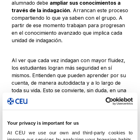
alumnado debe
ampliar sus conocimientos a
través de la indagación
. Arrancan este proceso
compartiendo lo que ya saben con el grupo. A
partir de ese momento trabajan para progresan
en el conocimiento avanzado que implica cada
unidad de indagación.
Al ver que cada vez indagan con mayor fluidez,
los estudiantes logran más seguridad en sí
mismos. Entienden que pueden aprender por su
cuenta, de manera autodidacta y a lo largo de
toda su vida. Esto se convierte, sin duda, en una
gran ventaja para su futuro académico y
profesional. Para estimularles, les retamos a
investigar acerca de los contenidos de las
distintas asignaturas no solo en clase, también
Your privacy is important for us
en la familia y su entorno más cercano de
At CEU we use our own and third-party cookies to
amigos.
improve our services by analyzing your browsing habits,