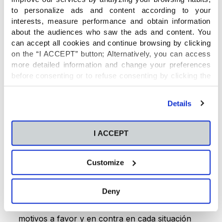
to personalize ads and content according to your
interests, measure performance and obtain information
Fomentando la capacidad de indagación desde
about the audiences who saw the ads and content. You
los primeros años
can accept all cookies and continue browsing by clicking
on the “I ACCEPT” button; Alternatively, you can access
more detailed information and change your preferences
Saber indagar implica saber pensar
. Por eso
before consenting or to refuse consenting by clicking the
en los Colegios CEU promovemos en el día a día
"Personalize" button. For more information you can visit
que nuestros estudiantes analicen e interpreten
our
Cookies Policy
.
la información y organicen los conocimientos
Details
adquiridos siempre desde un punto de vista
crítico.
I ACCEPT
Con este enfoque el alumnado aprende a formar
Customize
sus propios puntos de vista de una manera
razonada y argumentada, algo esencial para
Deny
construir su identidad. Así,
logran ser personas
con opiniones propias
, capaces de entender los
motivos a favor y en contra en cada situación