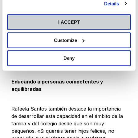
trabajando su confianza, el carácter, el
Details
compañerismo y la comunicación. Lo primero
que tenemos que hacer es aportarles confianza,
I ACCEPT
por encima del miedo. Padres y profesores son
la figura de referencia de los niños, por ello,
tienen que ser un ejemplo positivo,
Customize
desdramatizar la situación, y ser un modelo de
coherencia. «A los hijos se les educa de
Deny
pequeños o se les sufre de mayores».
Educando a personas competentes y
equilibradas
Rafaela Santos también destaca la importancia
de desarrollar esta capacidad en el ámbito de la
familia y del colegio desde que son muy
pequeños. «Si queréis tener hijos felices, no