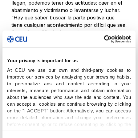
llegan, podemos tener dos actitudes: caer en el
abatimiento y victimismo o levantarse y luchar.
“Hay que saber buscar la parte positiva que
tiene cualquier acontecimiento por difícil que sea.
Que existan dificultades es algo normal y no hay
que temerlas porque cuando se superan
siempre hay crecimiento personal.
Desconocemos nuestra capacidad hasta que se
Your privacy is important for us
pone a prueba.”
At CEU we use our own and third-party cookies to
improve our services by analyzing your browsing habits,
La cuestión es: ¿protegemos a nuestros hijos de
to personalize ads and content according to your
todas las adversidades que puedan tener en la
interests, measure performance and obtain information
vida o les preparamos para el futuro
about the audiences who saw the ads and content. You
haciéndoles resilientes? Según la experta lo que
can accept all cookies and continue browsing by clicking
on the “I ACCEPT” button; Alternatively, you can access
hay que hacer enseñarles a levantarse. La
more detailed information and change your preferences
buena noticia, afirma Santos, es que
la
before consenting or to refuse consenting by clicking the
resiliencia se aprende
. También apunta que se
"Personalize" button. For more information you can visit
puede desarrollar la resiliencia de los niños
our
Cookies Policy
.