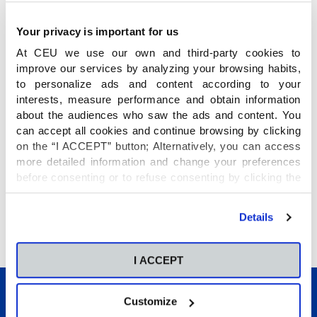
para ese día: espectáculo de malabares,
equilibristas, magia, payasos, leones… Dividieron
Your privacy is important for us
a los niños en grupos y se fueron convirtiendo
At CEU we use our own and third-party cookies to
en todos estos personajes.
improve our services by analyzing your browsing habits,
to personalize ads and content according to your
interests, measure performance and obtain information
Como despedida hubo una gran fiesta con
about the audiences who saw the ads and content. You
música y baile todos juntos.
can accept all cookies and continue browsing by clicking
on the “I ACCEPT” button; Alternatively, you can access
more detailed information and change your preferences
Fue un día muy completo en el que trabajaron
before consenting or to refuse consenting by clicking the
sus
habilidades sociales
, la
psicomotricidad
y
"Personalize" button. For more information you can visit
disfrutaron de una jornada distinta, fuera de las
our
Cookies Policy
.
Details
aulas.
I ACCEPT
Customize