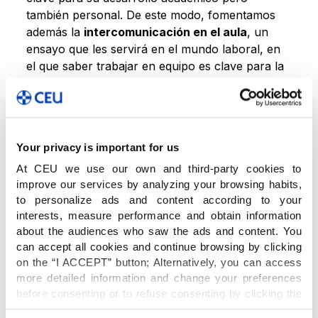
también personal. De este modo, fomentamos
además la
intercomunicación en el aula
, un
ensayo que les servirá en el mundo laboral, en
el que saber trabajar en equipo es clave para la
empleabilidad.
Una preparación para el mundo real
Your privacy is important for us
At CEU we use our own and third-party cookies to
Al ser el alumno el protagonista del proceso de
improve our services by analyzing your browsing habits,
aprendizaje y tener un papel activo en la
to personalize ads and content according to your
elaboración del proyecto,
mejora su
interests, measure performance and obtain information
proactividad e interés,
lo que propicia una
about the audiences who saw the ads and content. You
mayor interiorización del conocimiento. Además,
can accept all cookies and continue browsing by clicking
es un método de trabajo que les servirá para el
on the “I ACCEPT” button; Alternatively, you can access
resto de su vida, personal y profesional.
more detailed information and change your preferences
before consenting or to refuse consenting by clicking the
"Personalize" button. For more information you can visit