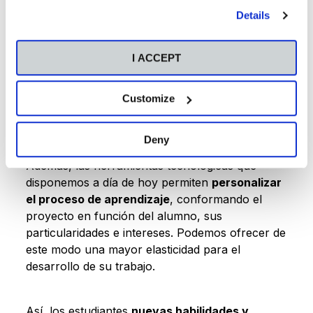
Durante todo el proceso,
el profesor acompaña
our
Cookies Policy
.
Details
y guía al alumno
, otorgándole las herramientas
y el apoyo necesarios para que este alcance el
objetivo final sin perder autonomía, y evitando la
I ACCEPT
dependencia del equipo docente. Un modelo que
también potencia el emprendimiento en el
Customize
alumnado, que cuenta con la confianza de su
profesor para proponer y tomar la iniciativa.
Deny
Además, las herramientas tecnológicas que
disponemos a día de hoy permiten
personalizar
el proceso de aprendizaje
, conformando el
proyecto en función del alumno, sus
particularidades e intereses. Podemos ofrecer de
este modo una mayor elasticidad para el
desarrollo de su trabajo.
Así, los estudiantes
nuevas habilidades y