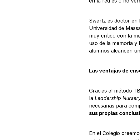
en la red es o no ver
Swartz es doctor en 
Universidad de Massac
muy crítico con la me
uso de la memoria y l
alumnos alcancen un a
Las ventajas de ens
Gracias al método T
la
Leadership Nurse
necesarias para comp
sus propias conclus
En el Colegio creemo