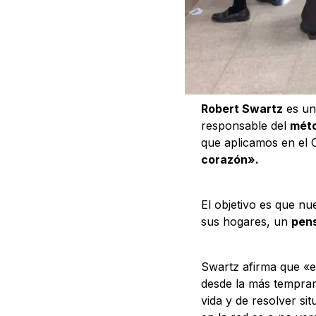
Robert Swartz
es una
responsable del
méto
que aplicamos en el 
corazón».
El objetivo es que n
sus hogares, un
pens
Swartz afirma que «e
desde la más temprana
vida y de resolver si