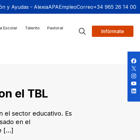
ón y Ayudas
Alexia
APA
Empleo
Correo
+34 965 26 14 00
a Escolar
Talento
Pastoral
Infórmate
on el TBL
 el sector educativo. Es
sado en el
e
[…]