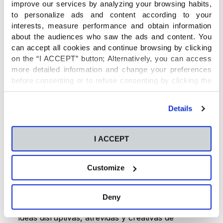
de las sesiones
emplean técnicas y
improve our services by analyzing your browsing habits,
metodologías como el Design Thinking o Lean
to personalize ads and content according to your
StartUp, además de poner a volar su
interests, measure performance and obtain information
about the audiences who saw the ads and content. You
pensamiento creativo y mejorar su capacidad
can accept all cookies and continue browsing by clicking
para resolver problemas.
on the “I ACCEPT” button; Alternatively, you can access
more detailed information and change your preferences
before consenting or to refuse consenting by clicking the
En esta primera edición del CEU Inschool
"Personalize" button. For more information you can visit
University Diploma participan empresas de
our
Cookies Policy
.
sectores muy variados. Es el caso de
Details
Carmencita, Levantina, Hidraqua, Tescoma,
Energy System, Lokimica, Diario Información,
I ACCEPT
Seur, Carrefour y Pikolinos.
Customize
Innovación y talento al servicio de la sociedad
Deny
Este programa único y enriquecedor reúne las
ideas disruptivas, atrevidas y creativas de