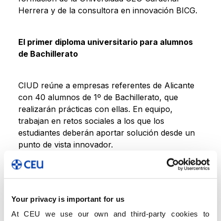
Herrera y de la consultora en innovación BICG.
El primer diploma universitario para alumnos
de Bachillerato
CIUD reúne a empresas referentes de Alicante
con 40 alumnos de 1º de Bachillerato, que
realizarán prácticas con ellas. En equipo,
trabajan en retos sociales a los que los
estudiantes deberán aportar solución desde un
punto de vista innovador.
Así, nuestros alumnos conocen de primera
mano el mundo profesional y de la empresa, lo
Your privacy is important for us
que les permite poner en práctica los
conocimientos adquiridos en el aula. A lo largo
At CEU we use our own and third-party cookies to