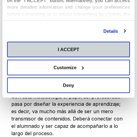
on the “I ACCEPT” button; Alternatively, you can access
more detailed information and change your preferences
before consenting or to refuse consenting by clicking the
"Personalize" button. For more information you can visit
our
Cookies Policy
.
Details
En la línea de la resolución de problemas, que es
hacia donde se dirige el Design Thinking, el
I ACCEPT
pensamiento creativo resulta fundamental. El
planteamiento de retos a resolver implica la
Customize
necesidad de
activar la creatividad, de
compartir ideas y de negociar con los demás.
Deny
Con esta metodología el papel del profesorado
pasa por diseñar la experiencia de aprendizaje;
es decir, va mucho más allá de ser un mero
transmisor de contenidos. Deberá conectar con
el alumnado y ser capaz de acompañarlo a lo
largo del proceso.