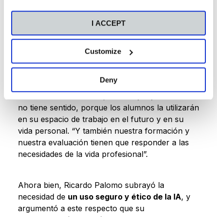
como una oportunidad para que los estudiantes
tengan más espacio para cultivar estas
I ACCEPT
habilidades claves en su futuro.
Customize
El experto de la Universidad CEU San Pablo
afirmó que la Inteligencia Artificial afecta a todos
Deny
los ámbitos y la educación no es un ámbito
exento. En este sentido, señaló que prohibir la IA
no tiene sentido, porque los alumnos la utilizarán
en su espacio de trabajo en el futuro y en su
vida personal. “Y también nuestra formación y
nuestra evaluación tienen que responder a las
necesidades de la vida profesional”.
Ahora bien, Ricardo Palomo subrayó la
necesidad de
un uso seguro y ético de la IA
, y
argumentó a este respecto que su