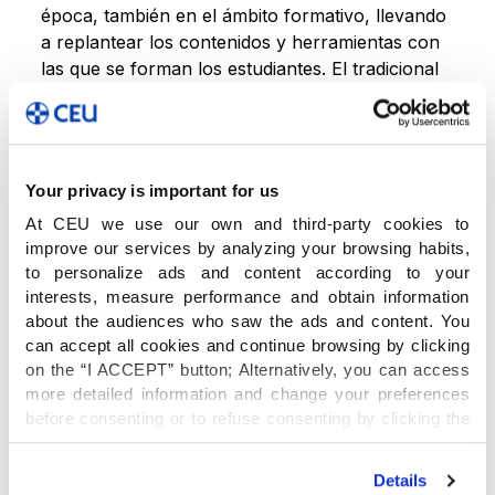
época, también en el ámbito formativo, llevando
a replantear los contenidos y herramientas con
las que se forman los estudiantes. El tradicional
modelo educativo de acumulación de
conocimientos va rotando hacia un modelo que
comienza a ponderar más las competencias,
habilidades y la actitud.
Your privacy is important for us
At CEU we use our own and third-party cookies to
Inteligencia Artificial en el
improve our services by analyzing your browsing habits,
to personalize ads and content according to your
ámbito educativo: por un
interests, measure performance and obtain information
uso seguro y ético
about the audiences who saw the ads and content. You
can accept all cookies and continue browsing by clicking
on the “I ACCEPT” button; Alternatively, you can access
El
pensamiento crítico
es una de las grandes
more detailed information and change your preferences
habilidades que se necesitarán para utilizar la IA
before consenting or to refuse consenting by clicking the
en forma positiva, y es una habilidad que debe
"Personalize" button. For more information you can visit
potenciarse en los alumnos desde pequeños. En
our
Cookies Policy
.
Details
este sentido, Ricardo Palomo se refirió a la IA