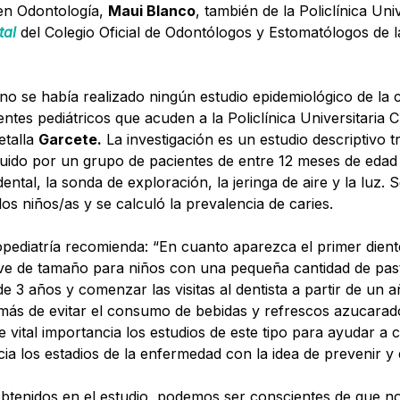
 en Odontología,
Maui Blanco
, también de la Policlínica Univ
tal
del Colegio Oficial de Odontólogos y Estomatólogos de 
 no se había realizado ningún estudio epidemiológico de la c
ntes pediátricos que acuden a la Policlínica Universitaria 
detalla
Garcete.
La investigación es un estudio descriptivo t
uido por un grupo de pacientes de entre 12 meses de edad 
 dental, la sonda de exploración, la jeringa de aire y la luz. 
los niños/as y se calculó la prevalencia de caries.
pediatría recomienda: “En cuanto aparezca el primer dient
ave de tamaño para niños con una pequeña cantidad de past
 3 años y comenzar las visitas al dentista a partir de un 
más de evitar el consumo de bebidas y refrescos azucarado
 vital importancia los estudios de este tipo para ayudar a 
cia los estadios de la enfermedad con la idea de prevenir y e
obtenidos en el estudio, podemos ser conscientes de que n