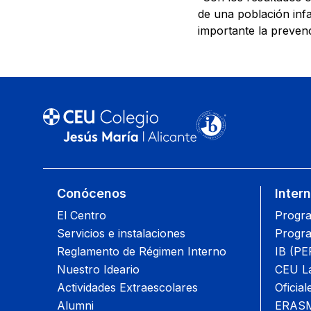
de una población infa
importante la prevenc
Conócenos
Inter
El Centro
Progra
Servicios e instalaciones
Progra
Reglamento de Régimen Interno
IB (PE
Nuestro Ideario
CEU L
Actividades Extraescolares
Oficial
Alumni
ERAS