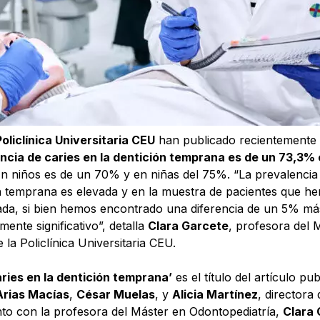
Policlínica Universitaria CEU
han publicado recientemente 
encia de caries en la dentición temprana es de un 73,3% 
En niños es de un 70% y en niñas del 75%. “La prevalenci
ón temprana es elevada y en la muestra de pacientes que h
da, si bien hemos encontrado una diferencia de un 5% más
mente significativo”, detalla
Clara Garcete
, profesora del 
 la Policlínica Universitaria CEU.
aries en la dentición temprana’
es el título del artículo pu
Arias Macías
,
César Muelas
, y
Alicia Martínez
, directora 
nto con la profesora del Máster en Odontopediatría,
Clara