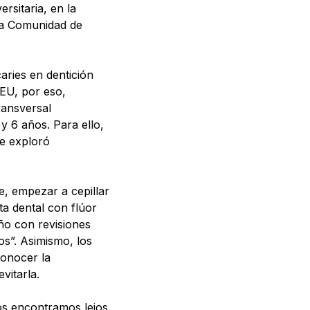
ersitaria, en la
la Comunidad de
aries en dentición
CEU, por eso,
ransversal
y 6 años. Para ello,
Se exploró
e, empezar a cepillar
a dental con flúor
año con revisiones
s”. Asimismo, los
conocer la
vitarla.
os encontramos lejos