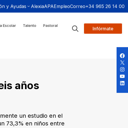
ón y Ayudas
Alexia
APA
Empleo
Correo
+34 965 26 14 00
a Escolar
Talento
Pastoral
Infórmate
eis años
temente un estudio en el
 un 73,3% en niños entre