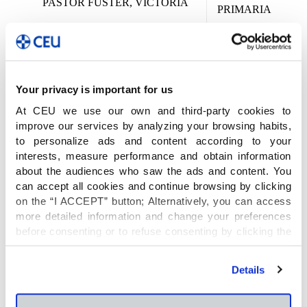
PASTOR FUSTER, VICTORIA
PRIMARIA
3º
PUJOL LLORET, JIMENA
PRIMARIA
3º
REQUENA GONZÁLEZ, ÁLVARO
Your privacy is important for us
PRIMARIA
At CEU we use our own and third-party cookies to
4º
improve our services by analyzing your browsing habits,
RIVERO QUINTANA, CARLA
PRIMARIA
to personalize ads and content according to your
interests, measure performance and obtain information
Además, los
dos primeros premios de su
about the audiences who saw the ads and content. You
categoría
también fueron otorgados a dos de
can accept all cookies and continue browsing by clicking
nuestras alumnas de 4º de Educación Primaria:
on the “I ACCEPT” button; Alternatively, you can access
Elisa Fernández Medina y Elvira Leal Cortés.
more detailed information and change your preferences
before consenting or to refuse consenting by clicking the
"Personalize" button. For more information you can visit
Queremos dar la enhorabuena a todos por su
our
Cookies Policy
.
Details
creatividad, imaginación y delicadeza en cada
trabajo y también a las profesoras Alicia Mena e