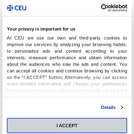
ser unos buenos exploradores.
Un día de clase diferente
Your privacy is important for us
en un entorno natural
At CEU we use our own and third-party cookies to
único
improve our services by analyzing your browsing habits,
to personalize ads and content according to your
interests, measure performance and obtain information
Estas actividades llevan el aprendizaje fuera de
about the audiences who saw the ads and content. You
las aulas, convirtiéndolo en experiencial, activo y
can accept all cookies and continue browsing by clicking
motivador para los estudiantes. El contacto con
on the “I ACCEPT” button; Alternatively, you can access
la naturaleza fomenta su creatividad, su
more detailed information and change your preferences
capacidad de exploración, de observación y
before consenting or to refuse consenting by clicking the
potencia habilidades sociales y motrices.
"Personalize" button. For more information you can visit
Aprenden también a investigar y resolver
our
Cookies Policy
.
Details
problemas, ganan en seguridad y autonomía y
toman conciencia de lo importante que es
respetar el medio ambiente.
I ACCEPT