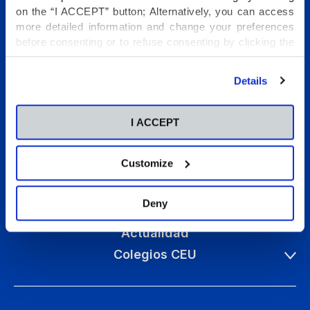
on the “I ACCEPT” button; Alternatively, you can access
more detailed information and change your preferences
before consenting or to refuse consenting by clicking the
"Personalize" button. For more information you can visit
our
Cookies Policy
.
Details
Conócenos
I ACCEPT
Etapas educativas
Internacional
Customize
Programas Vida Escolar
Talento
Deny
Pastoral
Actualidad
Colegios CEU