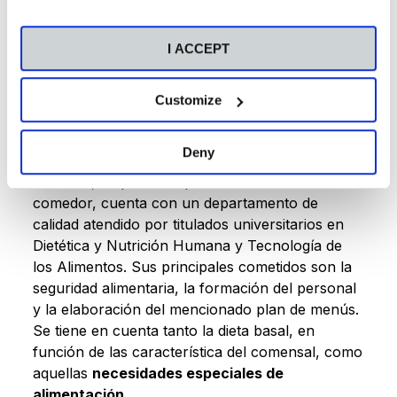
Un plan de menús exclusivo para el centro
I ACCEPT
La alimentación saludable es la clave que guía el
menú para el centro, que se elabora diariamente
Customize
en la cocina del propio colegio, con
productos
frescos
y
proveedores de cercanía.
Deny
Servalia
, empresa responsable del servicio de
comedor, cuenta con un departamento de
calidad atendido por titulados universitarios en
Dietética y Nutrición Humana y Tecnología de
los Alimentos. Sus principales cometidos son la
seguridad alimentaria, la formación del personal
y la elaboración del mencionado plan de menús.
Se tiene en cuenta tanto la dieta basal, en
función de las característica del comensal, como
aquellas
necesidades especiales de
alimentación.