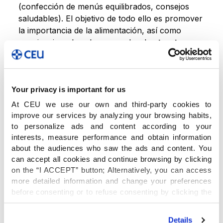
(confección de menús equilibrados, consejos
saludables). El objetivo de todo ello es promover
la importancia de la alimentación, así como
concienciar a los alumnos sobre los
trastornos
alimentarios.
Desde el
colegio CEU Jesús María
potenciamos
Your privacy is important for us
con nuestros menús las características de la
At CEU we use our own and third-party cookies to
saludable
dieta mediterránea.
La idea es
improve our services by analyzing your browsing habits,
aportar de forma equilibrada y variada una serie
to personalize ads and content according to your
de alimentos base como son: cereales, frutas,
interests, measure performance and obtain information
verduras, legumbres, carne, pescado, especias,
about the audiences who saw the ads and content. You
productos lácteos y huevos, entre otros. Con la
can accept all cookies and continue browsing by clicking
dieta mediterránea logramos que rindan más y se
on the “I ACCEPT” button; Alternatively, you can access
sientan mejor, y no solo durante la jornada
more detailed information and change your preferences
before consenting or to refuse consenting by clicking the
escolar.
"Personalize" button. For more information you can visit
our
Cookies Policy
.
Details