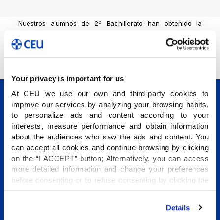
Nuestros alumnos de 2º Bachillerato han obtenido la
extraordinaria calificación de
7,74
. Es la mejor media
obtenida en toda nuestra historia como colegio.
Your privacy is important for us
At CEU we use our own and third-party cookies to
improve our services by analyzing your browsing habits,
to personalize ads and content according to your
interests, measure performance and obtain information
about the audiences who saw the ads and content. You
can accept all cookies and continue browsing by clicking
Conócenos
on the “I ACCEPT” button; Alternatively, you can access
Etapas educativas
more detailed information and change your preferences
before consenting or to refuse consenting by clicking the
Internacional
"Personalize" button. For more information you can visit
Programas Vida Escolar
our
Cookies Policy
.
Details
Talento