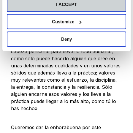
Soler
, destaca que «sin duda, Alejandra es un
I ACCEPT
modelo para todos, especialmente para las
nuevas generaciones, Todo lo que ha logrado es
Customize
posible desde dos bases fundamentales, la
familia y la educación, pero quien lo ha
conseguido es ella individualmente, con el
Deny
verdadero sudor de su esfuerzo físico y con una
cabeza pensante para llevarlo todo adelante,
como solo puede hacerlo alguien que cree en
unas determinadas cualidades y en unos valores
sólidos que además lleva a la práctica; valores
muy relevantes como el esfuerzo, la disciplina,
la entrega, la constancia y la resiliencia. Sólo
alguien encarna esos valores y los lleva a la
práctica puede llegar a lo más alto, como tú lo
has hecho».
Queremos dar la enhorabuena por este