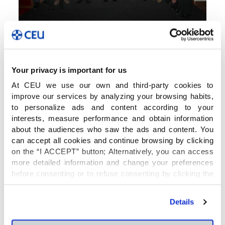
En palabras recientes de la premiada, cuando
recibió un homenaje en el CEU Jesús María,
«este gimnasio fue mi segunda casa durante
Your privacy is important for us
muchos años. Tengo que agradecer al Colegio
At CEU we use our own and third-party cookies to
CEU Jesús María que facilitara la práctica de
improve our services by analyzing your browsing habits,
este deporte y que su Club de Gimnasia Rítmica
to personalize ads and content according to your
siga estando aquí. Si tengo que elegir los cinco
interests, measure performance and obtain information
mejores recuerdos de mi vida deportiva, sin
about the audiences who saw the ads and content. You
duda, uno sería los momentos que he vivido con
can accept all cookies and continue browsing by clicking
mis compañeras en este colegio, y con las
on the “I ACCEPT” button; Alternatively, you can access
entrenadoras. Ellas me formaron también como
more detailed information and change your preferences
persona y no sólo como deportista, y eso es
before consenting or to refuse consenting by clicking the
muy importante»:
"Personalize" button. For more information you can visit
our
Cookies Policy
.
Details
El director de nuestro centro,
Francisco Javier