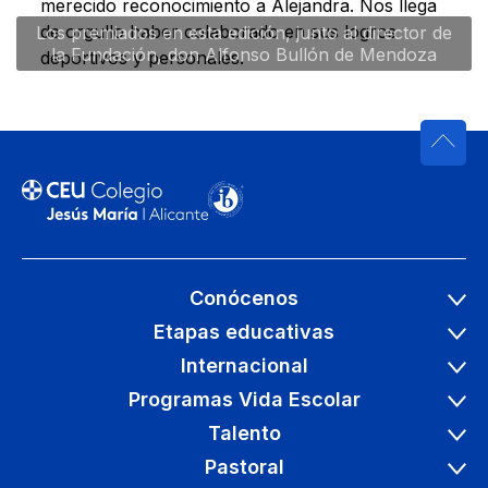
merecido reconocimiento a Alejandra. Nos llega
de orgullo haber colaborado en sus logros
Los premiados en esta edición, junto al director de
la Fundación, don Alfonso Bullón de Mendoza
deportivos y personales.
Conócenos
Etapas educativas
Internacional
Programas Vida Escolar
Talento
Pastoral