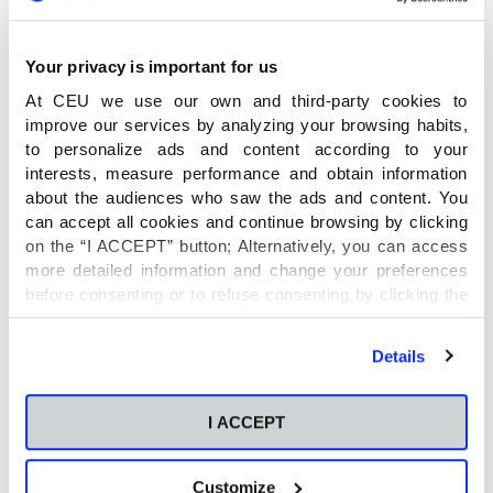
Pero el orientador no está sólo, es necesario
Your privacy is important for us
construir equipos de trabajo en el centro que
At CEU we use our own and third-party cookies to
permitan llegar a todos los alumnos. Y contar
improve our services by analyzing your browsing habits,
con herramientas que les faciliten su labor.
to personalize ads and content according to your
Como por ejemplo, Degree Advisor for Schools.
interests, measure performance and obtain information
Esta plataforma permite al orientador conocer
about the audiences who saw the ads and content. You
los intereses de sus alumnos en cuanto a los
can accept all cookies and continue browsing by clicking
estudios universitarios que quieren cursar, en
on the “I ACCEPT” button; Alternatively, you can access
more detailed information and change your preferences
qué ciudad y tipo de universidad los quiere
before consenting or to refuse consenting by clicking the
realizar, y para esos estudios en concreto, en
"Personalize" button. For more information you can visit
qué tipo de empresa le gustaría trabajar en un
our
Cookies Policy
.
futuro, y tener información de valor sobre los
Details
estudios elegidos, como: notas de corte,
matrícula de los últimos años, tasas de
I ACCEPT
empleabilidad, salidas profesionales, y
competencias que demanda el mercado laboral.
“Para el centro educativo, disponer de esta
Customize