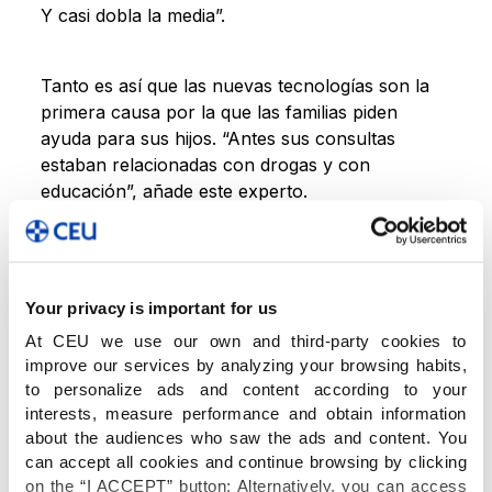
Y casi dobla la media”.
Tanto es así que las nuevas tecnologías son la
primera causa por la que las familias piden
ayuda para sus hijos. “Antes sus consultas
estaban relacionadas con drogas y con
educación”, añade este experto.
Y no hace falta tanta estadística, como apunta
Marc Masip: “Cuando vamos por la calle, vemos
Your privacy is important for us
a todo el mundo con un teléfono móvil en la
mano”. “Si me dejo el teléfono móvil en casa, si
At CEU we use our own and third-party cookies to
improve our services by analyzing your browsing habits,
no tengo batería, cobertura o datos, me cambia
to personalize ads and content according to your
el estado de ánimo. Me pongo nervioso. Esto es
interests, measure performance and obtain information
nomofobia, y es el término que más se asemeja
about the audiences who saw the ads and content. You
a lo que sería una adicción”.
can accept all cookies and continue browsing by clicking
on the “I ACCEPT” button; Alternatively, you can access