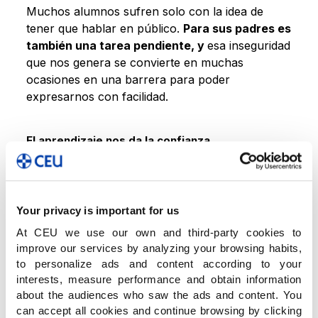
Muchos alumnos sufren solo con la idea de
tener que hablar en público.
Para sus padres es
también una tarea pendiente, y
esa inseguridad
que nos genera se convierte en muchas
ocasiones en una barrera para poder
expresarnos con facilidad.
El aprendizaje nos da la confianza
Para que barrera no quede anclada, lo ideal es
formar a los niños desde muy pequeños. La
confianza nos la da el aprendizaje.
Your privacy is important for us
At CEU we use our own and third-party cookies to
En el Colegio, logramos crear un clima de
improve our services by analyzing your browsing habits,
confianza en el que se acostumbran a hablar en
to personalize ads and content according to your
público y lo hacen de manera natural
mediante
interests, measure performance and obtain information
about the audiences who saw the ads and content. You
juegos, teatros, recitales,
etc.
can accept all cookies and continue browsing by clicking