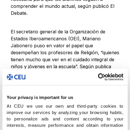
comprender el mundo actual, según publicó El
Debate.
El secretario general de la Organización de
Estados Iberoamericanos (OEI), Mariano
Jabonero puso en valor el papel que
desempeñan los profesores de Religión, “quienes
tienen mucho que ver en el cuidado integral de
niños y jóvenes en la escuela”. Según publica
Magisterio, “
urge recordar valores del
Cristianismo
, como la compasión y el amor al
prójimo”.
Your privacy is important for us
José María de Moya, director general de Siena
At CEU we use our own and third-party cookies to
Educación, editora del periódico Magisterio,
improve our services by analyzing your browsing habits,
to personalize ads and content according to your
reivindicó la asignatura ante el vacío
interests, measure performance and obtain information
existencial de muchos alumnos
.