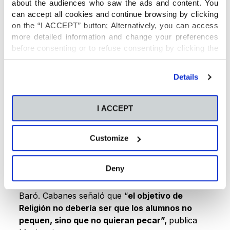
about the audiences who saw the ads and content. You
can accept all cookies and continue browsing by clicking
on the “I ACCEPT” button; Alternatively, you can access
La conferencia inaugural corrió a cargo del
more detailed information and change your preferences
escritor y sacerdote Pablo d’Ors, q
uien esperaba
before consenting or to refuse consenting by clicking the
de este Encuentro “abrir un nuevo horizonte
"Personalize" button. For more information you can visit
hacia el patrimonio espiritual de Occidente y una
our
Cookies Policy
.
manera distinta de impartir la asignatura de
Details
Religión”. “Si el Evangelio no llega hoy es porque
pensamos que ya nos los sabemos, porque lo
I ACCEPT
hemos domesticado”, asegura.
Customize
Jordi Cabanes, director del colegio CEU Abat
Oliba Spinola moderó la mesa sobre filosofía en
Deny
la que participaron Gregorio Luri, Carmen
Pellicer, José María Torralba y Miguel García-
Baró. Cabanes señaló que “
el objetivo de
Religión no debería ser que los alumnos no
pequen, sino que no quieran pecar”,
publica