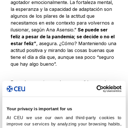
agotador emocionalmente. La fortaleza mental,
la esperanza y la capacidad de adaptación son
algunos de los pilares de la actitud que
necesitamos en este contexto para volvernos a
ilusionar, según Ana Asensio.”
Se puede ser
feliz a pesar de la pandemia; se decide o no el
estar feliz”
, asegura. ¿Cómo? Manteniendo una
actitud positiva y mirando las cosas buenas que
tiene el día a día que, aunque sea poco “seguro
que hay algo bueno”.
Entender que siempre hay una salida, que de
toda situación se puede aprender algo y que
somos capaces de sobreponernos ante las
adversidades, es esencial para Ana Asensio en
Your privacy is important for us
ese contexto. De hecho, en su opinión, una de
las mejores cosas que hemos sacado de esto es
At CEU we use our own and third-party cookies to
el aprendizaje.
Un primer paso para ser feliz es
improve our services by analyzing your browsing habits,