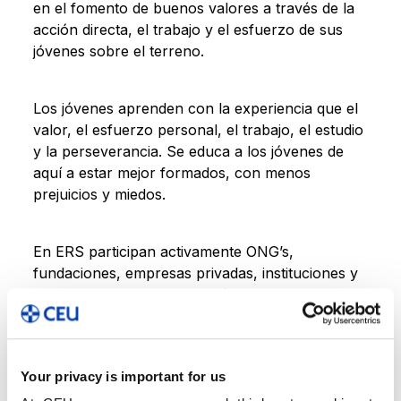
en el fomento de buenos valores a través de la
acción directa, el trabajo y el esfuerzo de sus
jóvenes sobre el terreno.
Los jóvenes aprenden con la experiencia que el
valor, el esfuerzo personal, el trabajo, el estudio
y la perseverancia. Se educa a los jóvenes de
aquí a estar mejor formados, con menos
prejuicios y miedos.
En ERS participan activamente ONG’s,
fundaciones, empresas privadas, instituciones y
gobiernos, misioneros, el Ejército, Bomberos,
universidades…, que acogen, conviven, enseñan
y comparten su trabajo sobre el terreno con los
jóvenes, siendo la base y piedra angular del
Your privacy is important for us
programa.