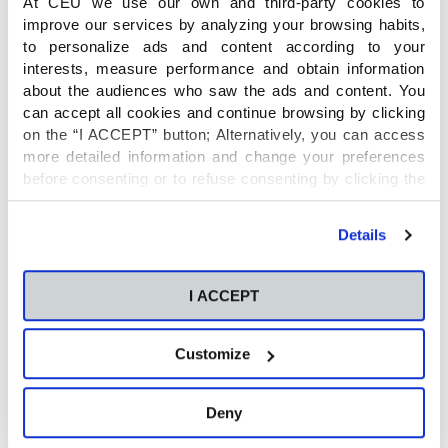
At CEU we use our own and third-party cookies to
improve our services by analyzing your browsing habits,
Compartimos esta entrevista que hemos
to personalize ads and content according to your
realizado a nuestros dos alumnos que en verano
interests, measure performance and obtain information
viajarán 20 días a la República Dominicana.
about the audiences who saw the ads and content. You
can accept all cookies and continue browsing by clicking
on the “I ACCEPT” button; Alternatively, you can access
more detailed information and change your preferences
before consenting or to refuse consenting by clicking the
"Personalize" button. For more information you can visit
our
Cookies Policy
.
Details
I ACCEPT
Customize
Deny