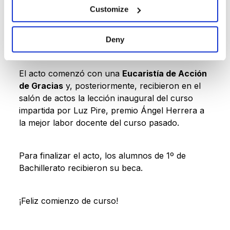
Además, en
este enlace
puedes ver algunos
Customize
momentos del
Solemne Acto académico de
Inicio de curso
, en el que participaron los
Deny
alumnos de Bachillerato y 4º de ESO.
El acto comenzó con una
Eucaristía de Acción
de Gracias
y, posteriormente, recibieron en el
salón de actos la lección inaugural del curso
impartida por Luz Pire, premio Ángel Herrera a
la mejor labor docente del curso pasado.
Para finalizar el acto, los alumnos de 1º de
Bachillerato recibieron su beca.
¡Feliz comienzo de curso!