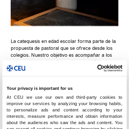
La catequesis en edad escolar forma parte de la
propuesta de pastoral que se ofrece desde los
colegios. Nuestro objetivo es acompañar a los
alumnos a que descubran el amor de Dios
profundizando en su fe, preparándolos a los
sacramentos, cultivando junto a ellos una vida
de oración y fomentando experiencias
Your privacy is important for us
comunitarias.
At CEU we use our own and third-party cookies to
Creemos que la catequesis no es solo
improve our services by analyzing your browsing habits,
preparación doctrinal, sino una experiencia de
to personalize ads and content according to your
encuentro, de formación del corazón y de
interests, measure performance and obtain information
participación comunitaria.
about the audiences who saw the ads and content. You
can accept all cookies and continue browsing by clicking