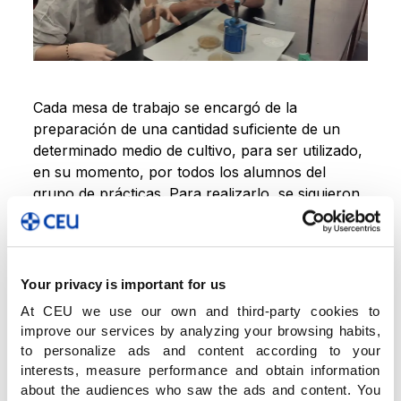
Cada mesa de trabajo se encargó de la
preparación de una cantidad suficiente de un
determinado medio de cultivo, para ser utilizado,
en su momento, por todos los alumnos del
grupo de prácticas. Para realizarlo, se siguieron
los siguientes pasos:
Se disolvieron los componentes del medio en agua
Your privacy is important for us
destilada.
Hemos partido de un preparado comercial
con todos los componentes deshidratados. Siguiendo
At CEU we use our own and third-party cookies to
las instrucciones del fabricante, añadieron la
improve our services by analyzing your browsing habits,
cantidad de agua adecuada para conseguir la
to personalize ads and content according to your
concentración deseada de los mismos. Como el
interests, measure performance and obtain information
medio contiene un agente solidificante (agar-agar),
hay que calentar el preparado hasta la ebullición del
about the audiences who saw the ads and content. You