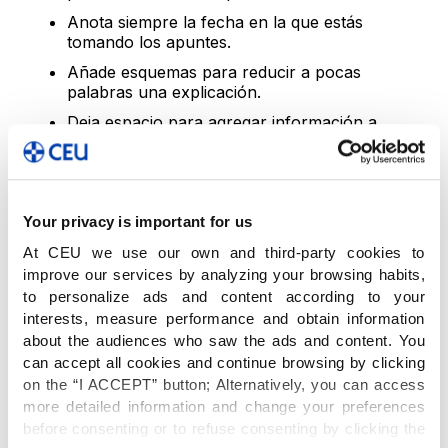
Anota siempre la fecha en la que estás
tomando los apuntes.
Añade esquemas para reducir a pocas
palabras una explicación.
Deja espacio para agregar información a
posteriori.
Utiliza títulos para identificar con facilidad los
conceptos más relevantes.
Your privacy is important for us
Algunos métodos para
At CEU we use our own and third-party cookies to
tomar apuntes
improve our services by analyzing your browsing habits,
to personalize ads and content according to your
Estos son solo algunos de los ejemplos pero, sin
interests, measure performance and obtain information
duda, la mejor opción es servirnos de uno de
about the audiences who saw the ads and content. You
ellos para personalizarlo con nuestras
can accept all cookies and continue browsing by clicking
on the “I ACCEPT” button; Alternatively, you can access
preferencias e ir creando, poco a poco, nuestra
more detailed information and change your preferences
propia técnica.
before consenting or to refuse consenting by clicking the