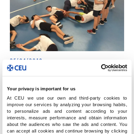
el Efecto Mozart se
[…]
Seguir leyendo
25/04/2018
Los alumnos son los protagonistas en Physical
Education
Para trabajar la unidad didáctica de Expresión Corporal
Your privacy is important for us
(Body Language) en la asignatura de Physical Education, los
alumnos de 2º de ESO están inmersos en la preparación de
At CEU we use our own and third-party cookies to
las coreografías de Acrosport. Con ellas se desarrollan
improve our services by analyzing your browsing habits,
aspectos tales como coordinación,
[…]
to personalize ads and content according to your
interests, measure performance and obtain information
Seguir leyendo
about the audiences who saw the ads and content. You
can accept all cookies and continue browsing by clicking