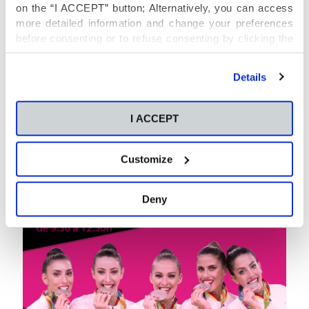
on the “I ACCEPT” button; Alternatively, you can access
more detailed information and change your preferences
before consenting or to refuse consenting by clicking the
"Personalize" button. For more information you can visit
our
Cookies Policy
.
Details
I ACCEPT
Customize
Deny
25/04/2018