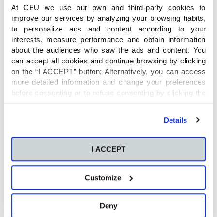
constancia, para reafirmar su responsabilidad.
At CEU we use our own and third-party cookies to
improve our services by analyzing your browsing habits,
to personalize ads and content according to your
¿Cómo podemos ayudar a
interests, measure performance and obtain information
los niños a desarrollar la
about the audiences who saw the ads and content. You
can accept all cookies and continue browsing by clicking
responsabilidad?
on the “I ACCEPT” button; Alternatively, you can access
more detailed information and change your preferences
Debemos adaptarnos a la edad y capacidades
before consenting or to refuse consenting by clicking the
individuales de los niños, teniendo siempre
"Personalize" button. For more information you can visit
presente su necesidad de jugar y de pasarlo
our
Cookies Policy
.
Details
bien. Si les exigimos de más, podemos
generarles tensión emocional. Así:
I ACCEPT
Hacer los deberes
es una buena manera de
que gestionen su tiempo por sí mismos,
Customize
siendo capaces de distribuir también las
horas de juego. Además, aprenderán a
lograr objetivos a través de la constancia.
Deny