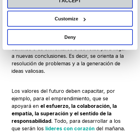
I ACCEPT
Así, los valores se convierten en útiles
instrumentos para el futuro, obligando a la
educación a reinterpretarse desde el punto de
Customize
vista de las nuevas competencias. De esta
manera, la creatividad se conforma como la
Deny
capacidad del individuo para encontrar nuevos
caminos o de enfrentarse a los retos para llegar
a nuevas conclusiones. Es decir, se orienta a la
resolución de problemas y a la generación de
ideas valiosas.
Los valores del futuro deben capacitar, por
ejemplo, para el emprendimiento, que se
apoyará en
el esfuerzo, la colaboración, la
empatía, la superación y el sentido de la
responsabilidad
. Todo, para desarrollar a los
que serán los
líderes con corazón
del mañana.