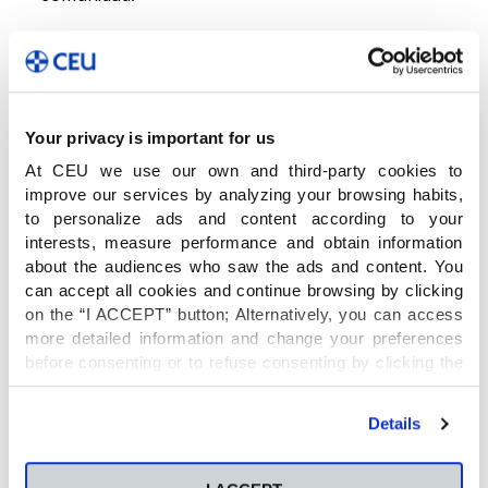
Valores, competencias y
habilidades para afrontar
el futuro con confianza
Your privacy is important for us
At CEU we use our own and third-party cookies to
La responsabilidad, la honestidad, la solidaridad,
improve our services by analyzing your browsing habits,
to personalize ads and content according to your
el compromiso… son básicas para plantear la
interests, measure performance and obtain information
educación. Pero tenemos que ir más lejos. La
about the audiences who saw the ads and content. You
creatividad
, el
pensamiento divergente
y la
can accept all cookies and continue browsing by clicking
inteligencia emocional
son ya imprescindibles
on the “I ACCEPT” button; Alternatively, you can access
para el desarrollo de la persona y unas
more detailed information and change your preferences
herramientas esenciales para su desempeño
before consenting or to refuse consenting by clicking the
profesional. No olvidemos que las competencias
"Personalize" button. For more information you can visit
son más valoradas por los reclutadores que la
our
Cookies Policy
.
Details
experiencia o la titulación.