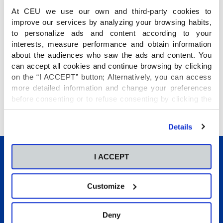
At CEU we use our own and third-party cookies to
improve our services by analyzing your browsing habits,
to personalize ads and content according to your
interests, measure performance and obtain information
about the audiences who saw the ads and content. You
can accept all cookies and continue browsing by clicking
on the “I ACCEPT” button; Alternatively, you can access
more detailed information and change your preferences
before consenting or to refuse consenting by clicking the
06/06/2016
"Personalize" button. For more information you can visit
Los alumnos de 5º EP visitan Guadalest
1
...
171
172
173
our
Cookies Policy
.
Details
El pasado viernes 27, los alumnos de 5º EP pasaron un
fantástico día de excursión en la localidad de Guadalest.
I ACCEPT
Seguir leyendo
Customize
Conócenos
Deny